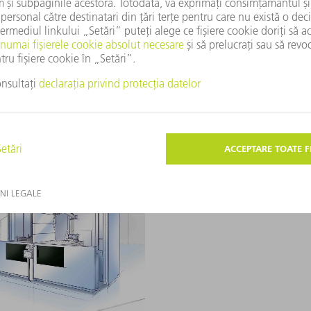
cu laser
Avantajele laserelo