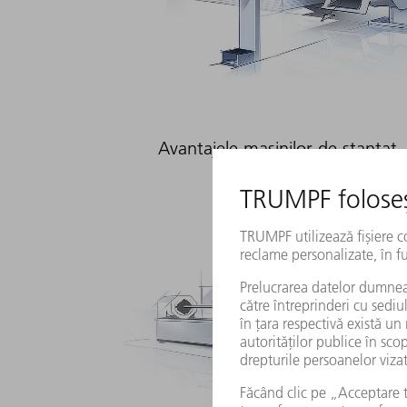
Avantajele mașinilor de ștanțat