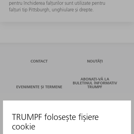
pentru închiderea falțurilor sunt utilizate pentru
falțuri tip Pittsburgh, unghiulare și drepte.
CONTACT
NOUTĂȚI
ABONAȚI-VĂ LA
BULETINUL INFORMATIV
EVENIMENTE ȘI TERMENE
TRUMPF
SERVICII ONLINE
CONTACT
LOCAȚII