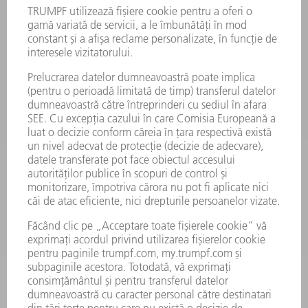
EVENIMENTE ȘI TERMENE
ABONARE LA NEWSLETTER
FIȘE TEHNICE DE SECURITATE
PRODUSE
MAȘINI & SISTEME
LASER
ELECTRONICĂ DE PUTERE
UNELTE ELECTRICE
SMART FACTORY
SOFTWARE
SERVICII
APLICAȚII
DOMENII DE ACTIVITATE
COMPANIE
CARIERĂ
OFERTE DE LOCURI DE MUNCĂ
PROFILUL COMPANIEI
COMITET EXECUTIV
RAPORT DE AFACERI
PRINCIPII DE BAZĂ ALE COMPANIEI
CONFORMITATE
SISTEMUL AVERTIZORILOR DE INTEGRITATE