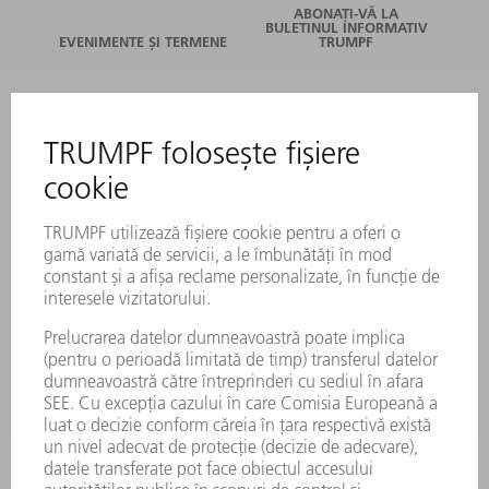
ABONAȚI-VĂ LA
BULETINUL INFORMATIV
EVENIMENTE ȘI TERMENE
TRUMPF
SERVICII ONLINE
CONTACT
LOCAȚII
EVENIMENTE ȘI TERMENE
ABONARE LA NEWSLETTER
FIȘE TEHNICE DE SECURITATE
PRODUSE
MAȘINI & SISTEME
LASER
ELECTRONICĂ DE PUTERE
UNELTE ELECTRICE
SMART FACTORY
SOFTWARE
SERVICII
APLICAȚII
DOMENII DE ACTIVITATE