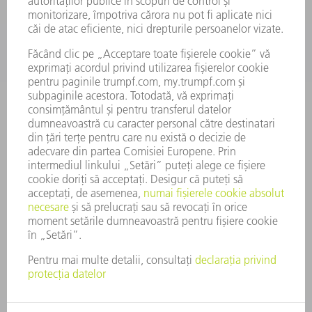
COMPANIE
CARIERĂ
OFERTE DE LOCURI DE MUNCĂ
PROFILUL COMPANIEI
COMITET EXECUTIV
RAPORT DE AFACERI
PRINCIPII DE BAZĂ ALE COMPANIEI
CONFORMITATE
SISTEMUL AVERTIZORILOR DE INTEGRITATE
SECURITATE
COMUNICATE DE PRESĂ
REVISTE
SUSTENABILITATE
MEDIU ȘI CLIMĂ
ASPECTE SOCIALE ȘI DE ÎNTREPRINDERE
GUVERNANȚA CORPORATIVĂ