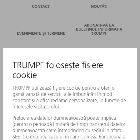
CONTACT
NOUTĂȚI
ABONAȚI-VĂ LA
BULETINUL INFORMATIV
EVENIMENTE ȘI TERMENE
TRUMPF
SERVICII ONLINE
CONTACT
LOCAȚII
EVENIMENTE ȘI TERMENE
ABONARE LA NEWSLETTER
FIȘE TEHNICE DE SECURITATE
PRODUSE
MAȘINI & SISTEME
LASER
ELECTRONICĂ DE PUTERE
UNELTE ELECTRICE
SMART FACTORY