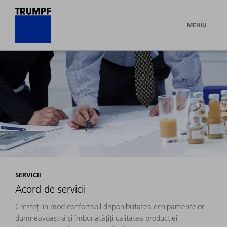
MENIU
SERVICII
Acord de servicii
Creșteți în mod confortabil disponibilitatea echipamentelor
dumneavoastră și îmbunătățiți calitatea producției