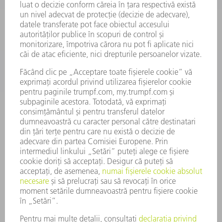
SOFTWARE
SERVICII
APLICAȚII
DOMENII DE ACTIVITATE
COMPANIE
CARIERĂ
OFERTE DE LOCURI DE MUNCĂ
PROFILUL COMPANIEI
COMITET EXECUTIV
RAPORT DE AFACERI
PRINCIPII DE BAZĂ ALE COMPANIEI
CONFORMITATE
SISTEMUL AVERTIZORILOR DE INTEGRITATE
SECURITATE
COMUNICATE DE PRESĂ
REVISTE
SUSTENABILITATE
MEDIU ȘI CLIMĂ
ASPECTE SOCIALE ȘI DE ÎNTREPRINDERE
GUVERNANȚA CORPORATIVĂ