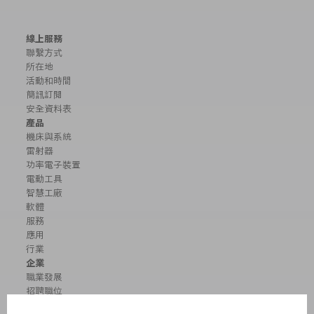
線上服務
聯繫方式
所在地
活動和時間
簡訊訂閱
安全資料表
產品
機床與系統
雷射器
功率電子裝置
電動工具
智慧工廠
軟體
服務
應用
行業
企業
職業發展
招聘職位
企業簡介