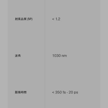
< 1.2
射束品質 (M²)
1030 nm
波長
< 350 fs - 20 ps
脈衝時間