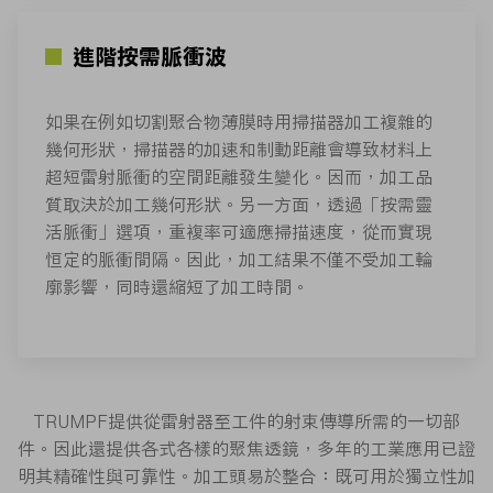
進階按需脈衝波
如果在例如切割聚合物薄膜時用掃描器加工複雜的
幾何形狀，掃描器的加速和制動距離會導致材料上
超短雷射脈衝的空間距離發生變化。因而，加工品
質取決於加工幾何形狀。另一方面，透過「按需靈
活脈衝」選項，重複率可適應掃描速度，從而實現
恒定的脈衝間隔。因此，加工結果不僅不受加工輪
廓影響，同時還縮短了加工時間。
TRUMPF提供從雷射器至工件的射束傳導所需的一切部
件。因此還提供各式各樣的聚焦透鏡，多年的工業應用已證
明其精確性與可靠性。加工頭易於整合：既可用於獨立性加