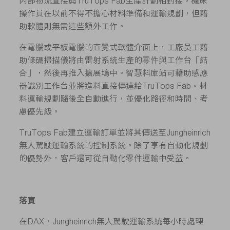
內部物流直接與TruTops Fab生產計劃相對接。機床
操作員在以前不得不擔心材料準備和運輸規劃，但藉
助軟體則無需這些額外工作。
在電腦或平板電腦的直覺式軟體介面上，工廠员工藉
助條碼掃描儀將由雷射系統生產的零件與工作台「結
合」，然後再推入擴展塢中。智慧料庫站可藉助感應
器識別工作台並將進料直接傳達給TruTops Fab。材
料運輸規劃隨後全自動進行，並優化路徑和時間、考
慮優先級。
TruTops Fab建立運輸訂單並將其傳送至Jungheinrich
無人駕駛運輸系統的控制系統。除了享有自動化規劃
的優勢外，客戶還可從自動化零件運輸中受益。
落實
在DAX，Jungheinrich無人駕駛運輸系統每小時處理