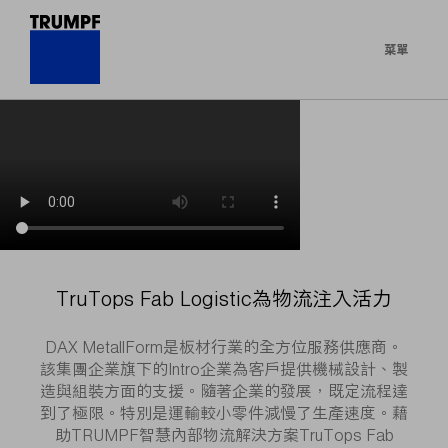
菜單
TruTops Fab Logistic為物流注入活力
DAX MetallForm是板材行業的全方位服務供應商。
該集團企業旗下的Intro企業為客戶提供機械設計、製
造與組裝方面的支援。隨著企業的發展，既定流程達
到了極限。特別是運輸較小零件減慢了生產速度。藉
助TRUMPF智慧內部物流解決方案TruTops Fab