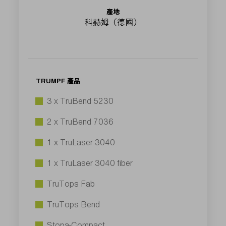
產地
科赫姆（德國）
TRUMPF 產品
3 x TruBend 5230
2 x TruBend 7036
1 x TruLaser 3040
1 x TruLaser 3040 fiber
TruTops Fab
TruTops Bend
Stopa-Compact