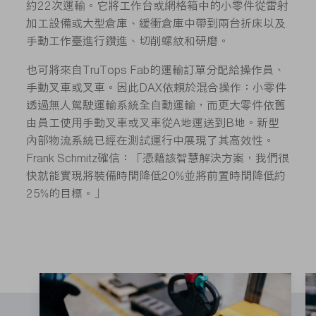
約22次運輸。它將工作台或網格箱中的小零件從雷射
加工設備或大型倉庫、緩衝倉庫中帶到兩台折床以及
手動工作臺進行鑽進、切削螺紋和研磨。
也可將來自TruTops Fab的運輸訂單分配給操作員、
手動叉車或叉車。因此DAX依賴於混合操作：小零件
透過無人駕駛運輸系統全自動運輸，而更大零件依舊
由員工使用手動叉車或叉車從A地運送到B地。新型
內部物流系統已經在測試運行中展現了其高效性。
Frank Schmitz確信：「憑藉該智慧解決方案，我們很
快就能實現將裝備時間降低20%並將前置時間降低約
25%的目標。」