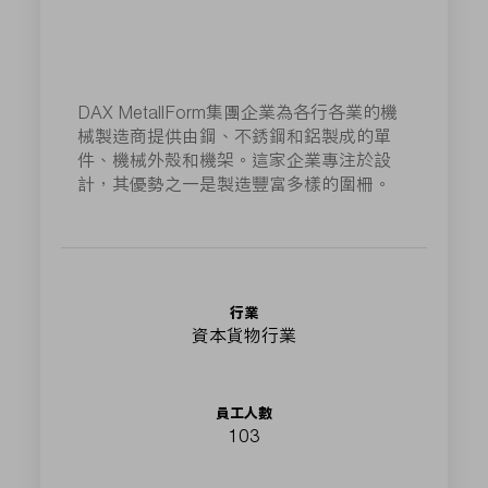
DAX MetallForm集團企業為各行各業的機
械製造商提供由鋼、不銹鋼和鋁製成的單
件、機械外殼和機架。這家企業專注於設
計，其優勢之一是製造豐富多樣的圍柵。
行業
資本貨物行業
員工人數
103