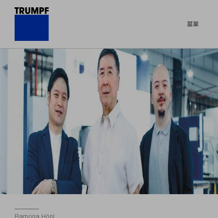
菜單
Ramona Hönl