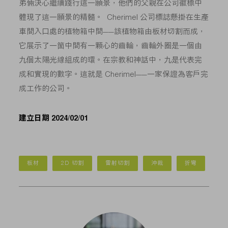
弟倆決心繼續踐行這一願景，他們的父親在公司徽標中
體現了這一願景的精髓。 Cherimel 公司標誌懸掛在生產
車間入口處的植物箱中間——該植物箱由板材切割而成，
它展示了一箇中間有一顆心的齒輪，齒輪外圈是一個由
九個太陽光線組成的環。在宗教和神話中，九是代表完
成和實現的數字。這就是 Cherimel——一家保證為客戶完
成工作的公司。
建立日期 2024/02/01
板材
2D 切割
雷射切割
沖裁
折彎