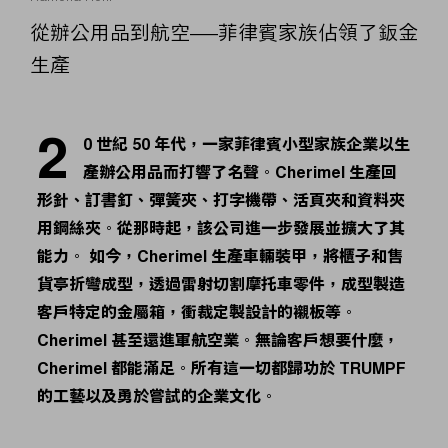
從辦公用品到航空——菲律賓家族佔領了鈑金
生產
2
0 世紀 50 年代，一家菲律賓小型家族企業以生
產辦公用品而打響了名聲。Cherimel 生產回
形針、訂書釘、彈簧夾、打字機帶、活頁夾和資料夾
用鋼絲夾。從那時起，該公司進一步發展並擴大了其
能力。 如今，Cherimel 生產車輛裝甲，將櫃子和售
貨亭折彎成型，透過雷射切割摩托車零件，成型製造
客戶特定的金屬箱，衝裁定製設計的襯板等。
Cherimel 甚至還進軍航空業。無論客戶想要什麼，
Cherimel 都能滿足。所有這一切都歸功於 TRUMPF
的工藝以及勇於嘗試的企業文化。