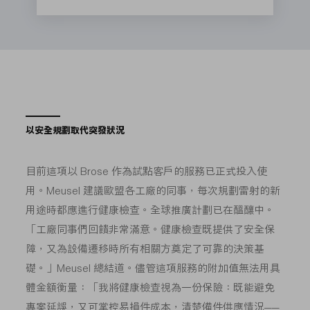
以安全規劃取代突發狀況
目前這項以 Brose 作為試點客戶的服務已正式投入使
用。Meusel 建議歐盟各工廠的同事，每次規劃雷射的新
用途時都應進行健康檢查。全球推廣計劃已在醞釀中。
「工廠同事們回饋非常滿意。健康檢查既提供了安全保
障，又為設備遷移時所有相關方奠定了可靠的決策基
礎。」Meusel 總結道。儘管這項服務的附加值無法用具
體金額衡量：「我將健康檢查視為一份保險：既能避免
專案延誤，又可掌控易損件成本，清楚備件供應情況——