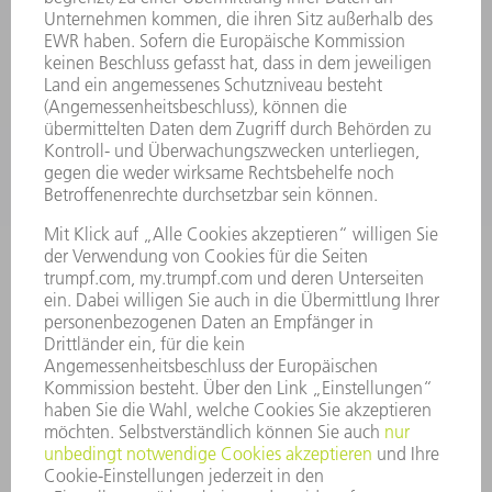
SMART FACTORY
SOFTWARE
SERVICES
ANWENDUNGEN
BRANCHEN
UNTERNEHMEN
KARRIERE
STELLENANGEBOTE
UNTERNEHMENSPROFIL
VORSTAND
GESCHÄFTSBERICHT
UNTERNEHMENSGRUNDSÄTZE
COMPLIANCE
HINWEISGEBERSYSTEM
SECURITY
PRESSEMITTEILUNGEN
MAGAZINE
LIEFERANTEN
NACHHALTIGKEIT
UMWELT & KLIMA
SOZIALES & GESELLSCHAFT
UNTERNEHMENSFÜHRUNG