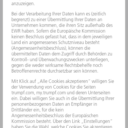
MASCHINEN & SYSTEME
LASER
LEISTUNGSELEKTRONIK
ELEKTROWERKZEUGE
SMART FACTORY
SOFTWARE
SERVICES
ANWENDUNGEN
BRANCHEN
UNTERNEHMEN
KARRIERE
STELLENANGEBOTE
UNTERNEHMENSPROFIL
VORSTAND
GESCHÄFTSBERICHT
UNTERNEHMENSGRUNDSÄTZE
COMPLIANCE
HINWEISGEBERSYSTEM
SECURITY
PRESSEMITTEILUNGEN
MAGAZINE
LIEFERANTEN
NACHHALTIGKEIT