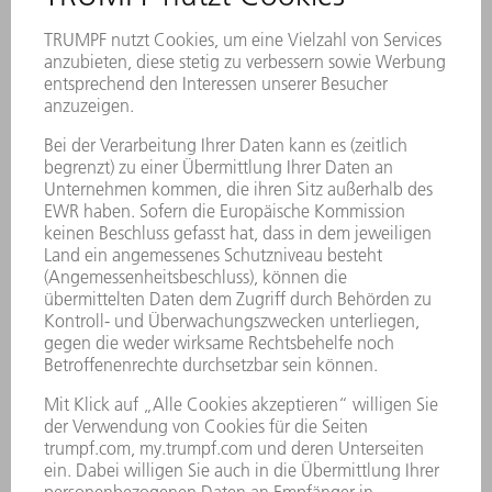
5G winnt