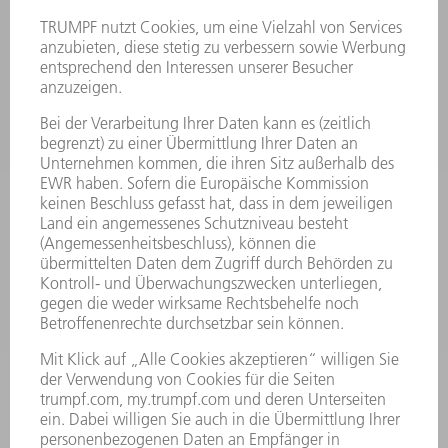
SICHERHEITSDATENBLÄTTER
HÄNDLERSUCHE ELEKTROWERKZEUGE
PRODUKTE
MASCHINEN & SYSTEME
LASER
LEISTUNGSELEKTRONIK
ELEKTROWERKZEUGE
SMART FACTORY
SOFTWARE
SERVICES
ANWENDUNGEN
BRANCHEN
UNTERNEHMEN
KARRIERE
STELLENANGEBOTE
UNTERNEHMENSPROFIL
VORSTAND
GESCHÄFTSBERICHT
UNTERNEHMENSGRUNDSÄTZE
COMPLIANCE
HINWEISGEBERSYSTEM
SECURITY