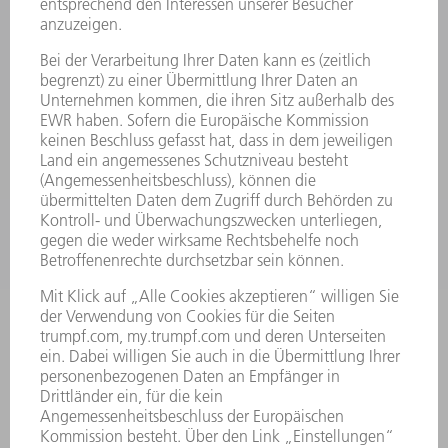
MASCHINEN & SYSTEME
LASER
LEISTUNGSELEKTRONIK
ELEKTROWERKZEUGE
SMART FACTORY
SOFTWARE
SERVICES
ANWENDUNGEN
BRANCHEN
UNTERNEHMEN
KARRIERE
STELLENANGEBOTE
UNTERNEHMENSPROFIL
VORSTAND
GESCHÄFTSBERICHT
UNTERNEHMENSGRUNDSÄTZE
COMPLIANCE
HINWEISGEBERSYSTEM
SECURITY
PRESSEMITTEILUNGEN
MAGAZINE
LIEFERANTEN