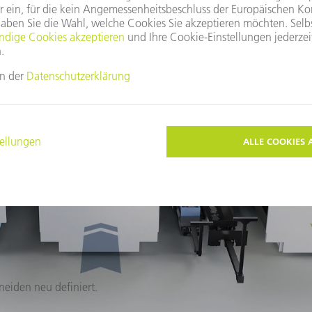
n Sie in den Videos, wie die TruLaser Center 
neiden neu definiert.