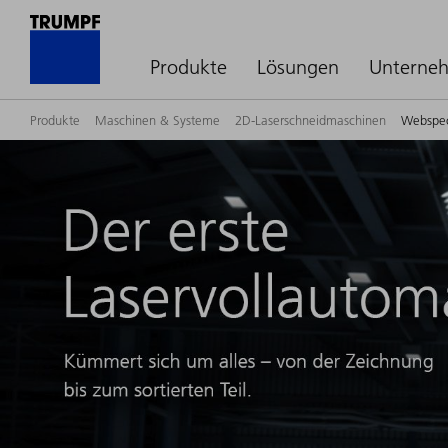
Produkte
Lösungen
Unterne
Produkte
Maschinen & Systeme
2D-Laserschneidmaschinen
Webspec