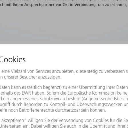
TruLaser Center 7030 alle Prozesse rund um das Laserschneiden – so sinken Ihr
e Bearbeitungsschritte integriert in einer Masc