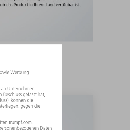
e Blechbearbeitungskosten deutlich.
hine