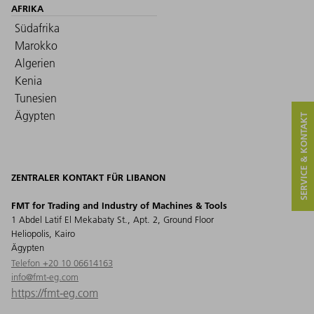
AFRIKA
Südafrika
Marokko
Algerien
Kenia
Tunesien
Ägypten
SERVICE & KONTAKT
ZENTRALER KONTAKT FÜR LIBANON
FMT for Trading and Industry of Machines & Tools
1 Abdel Latif El Mekabaty St., Apt. 2, Ground Floor
Heliopolis, Kairo
Ägypten
Telefon +20 10 06614163
info@fmt-eg.com
https://fmt-eg.com