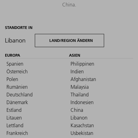
China.
STANDORTE IN
Libanon
LAND/REGION ÄNDERN
EUROPA
ASIEN
Spanien
Philippinen
Österreich
Indien
Polen
Afghanistan
Rumänien
Malaysia
Deutschland
Thailand
Dänemark
Indonesien
Estland
China
Litauen
Libanon
Lettland
Kasachstan
Frankreich
Usbekistan