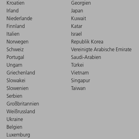
Kroatien
Georgien
Irland
Japan
Niederlande
Kuwait
Finnland
Katar
Italien
Israel
Norwegen
Republik Korea
Schweiz
Vereinigte Arabische Emirate
Portugal
Saudi-Arabien
Ungarn
Türkei
Griechenland
Vietnam
Slowakei
Singapur
Slowenien
Taiwan
Serbien
Großbritannien
Weißrussland
Ukraine
Belgien
Luxemburg