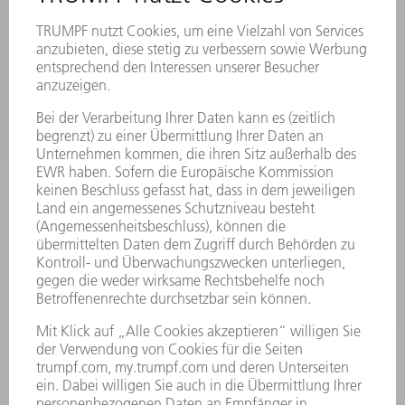
MYTRUMPF
SICHERHEITSDATENBLÄTTER
HÄNDLERSUCHE ELEKTROWERKZEUGE
PRODUKTE
MASCHINEN & SYSTEME
LASER
LEISTUNGSELEKTRONIK
ELEKTROWERKZEUGE
SMART FACTORY
SOFTWARE
SERVICES
ANWENDUNGEN
BRANCHEN
UNTERNEHMEN
KARRIERE
STELLENANGEBOTE
UNTERNEHMENSPROFIL
VORSTAND
GESCHÄFTSBERICHT
UNTERNEHMENSGRUNDSÄTZE
COMPLIANCE
HINWEISGEBERSYSTEM
SECURITY