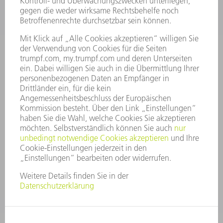
STELLENANGEBOTE
UNTERNEHMENSPROFIL
VORSTAND
GESCHÄFTSBERICHT
UNTERNEHMENSGRUNDSÄTZE
COMPLIANCE
HINWEISGEBERSYSTEM
SECURITY
PRESSEMITTEILUNGEN
MAGAZINE
LIEFERANTEN
NACHHALTIGKEIT
UMWELT & KLIMA
SOZIALES & GESELLSCHAFT
UNTERNEHMENSFÜHRUNG