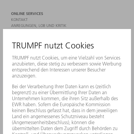
ONLINE SERVICES
KONTAKT
ANREGUNGEN, LOB UND KRITIK
STANDORTE
VERANSTALTUNGEN UND TERMINE
NEWSLETTER-ANMELDUNG
MYTRUMPF
SICHERHEITSDATENBLÄTTER
HÄNDLERSUCHE ELEKTROWERKZEUGE
PRODUKTE
MASCHINEN & SYSTEME
LASER
LEISTUNGSELEKTRONIK
ELEKTROWERKZEUGE
SMART FACTORY
SOFTWARE
SERVICES
ANWENDUNGEN
BRANCHEN
UNTERNEHMEN
KARRIERE