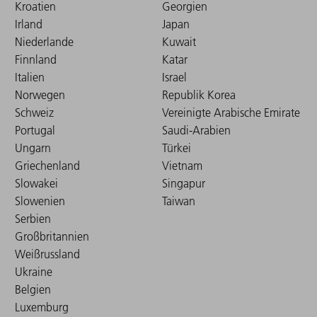
Kroatien
Georgien
Irland
Japan
Niederlande
Kuwait
Finnland
Katar
Italien
Israel
Norwegen
Republik Korea
Schweiz
Vereinigte Arabische Emirate
Portugal
Saudi-Arabien
Ungarn
Türkei
Griechenland
Vietnam
Slowakei
Singapur
Slowenien
Taiwan
Serbien
Großbritannien
Weißrussland
Ukraine
Belgien
Luxemburg