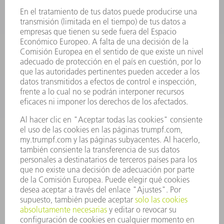
HERRAMIENTAS PORTÁTILES
FÁBRICA INTELIGENTE
SOFTWARE
SERVICIOS
APLICACIONES
SECTORES
EMPRESA
CARRERA PROFESIONAL
OFERTAS DE TRABAJO
PERFIL DE LA EMPRESA
JUNTA DIRECTIVA
INFORME ANUAL
PRINCIPIOS CORPORATIVOS
CUMPLIMIENTO
SISTEMA DE INFORMADORES
SEGURIDAD
COMUNICADOS DE PRENSA
REVISTAS
SOSTENIBILIDAD
MEDIO AMBIENTE Y CLIMA
SOCIEDAD Y EMPRESA
GESTIÓN EMPRESARIAL