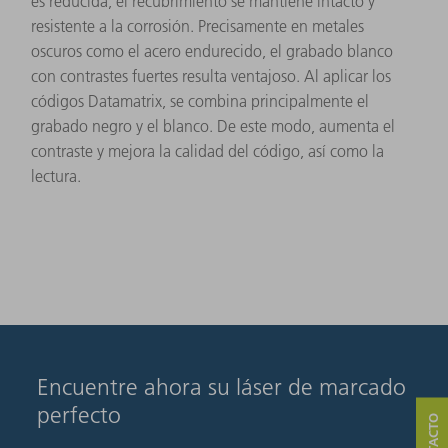
es reducida, el recubrimiento se mantiene intacto y
resistente a la corrosión. Precisamente en metales
oscuros como el acero endurecido, el grabado blanco
con contrastes fuertes resulta ventajoso. Al aplicar los
códigos Datamatrix, se combina principalmente el
grabado negro y el blanco. De este modo, aumenta el
contraste y mejora la calidad del código, así como la
lectura.
Encuentre ahora su láser de marcado
perfecto