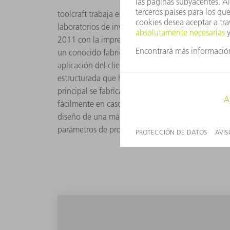
toolcraft trabaja en estrecha colaboración con el 
laboratorios de investigación, Christoph Hauck, di
2011 con la impresión 3D en metal y algo muy simi
un conocido fabricante internacional de bienes de
aplicación del cliente era exactamente el tipo de
estructurada que hasta ahora se había aplicado m
principal se fabrica con un material económico y l
fácilmente en caso de desgaste de las estructuras
diseño de una máquina especial. La máquina no solo
parámetros de proceso y la realización de pruebas