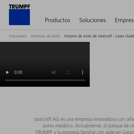
Productos
Soluciones
Empres
Soluciones
Historias de éxito
Historia de éxito de toolcraft - Láser clad
toolcraft AG es una empresa innovadora con olfato
polvo metálico. Actualmente, el parque de má
TRUMPF, y la empresa familiar con sede en Georg