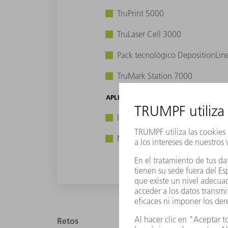
TruPrint 5000
TruLaser Cell 3000
Pack tecnológico DepositionLin
TruMark Station 7000
APLICACIONES
Impresión 3D en metal (Laser Met
Marcado por láser
Retos