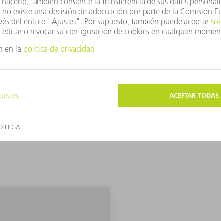
Instituto de Tecnología Láser (ILT) de Aquisgrán. El motivo: en cu
rector de Tecnología y Ventas de toolcraft AG, está preparado para 
lar en 2019 con el láser cladding. Solo que aquí fueron los invest
 consumo sobre la competencia de toolcraft. "La gente rebosa de v
 aplicación que Christoph Hauck esperaba con respecto al láser cla
ediante fresado debía producirse de forma más económica y sosteni
as estructuras se aplican con láser cladding. Al mismo tiempo, esto
. El Sr. Hauck no recibe un pedido en firme para ello, pero, no ob
 debe poder fabricar el útil, sino permitir también todo lo relativ
 de materiales hasta mediciones de calidad y desgaste.