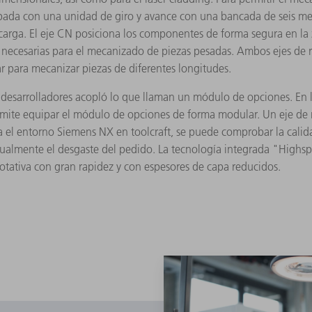
pada con una unidad de giro y avance con una bancada de seis met
descarga. El eje CN posiciona los componentes de forma segura en la
ca necesarias para el mecanizado de piezas pesadas. Ambos ejes de
r para mecanizar piezas de diferentes longitudes.
 desarrolladores acopló lo que llaman un módulo de opciones. En l
rmite equipar el módulo de opciones de forma modular. Un eje de ro
ra el entorno Siemens NX en toolcraft, se puede comprobar la calida
almente el desgaste del pedido. La tecnología integrada "Highspe
otativa con gran rapidez y con espesores de capa reducidos.