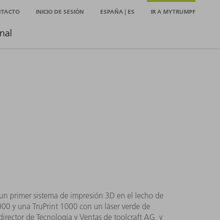
NTACTO
INICIO DE SESIÓN
ESPAÑA | ES
IR A MYTRUMPF
nal
n un primer sistema de impresión 3D en el lecho de
000 y una TruPrint 1000 con un láser verde de
rector de Tecnología y Ventas de toolcraft AG, y