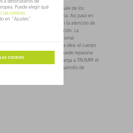
anto una tecnología prometedora sale de los
trasladarla a la producción diaria. Así pasó en
igadores de ILT los que llamaron la atención de
isiones allí", fue la recomendación. La
dding. Un útil con una capa funcional
ble mediante láser cladding. La idea: el cuerpo
 tiene la ventaja de que el útil puede repararse
stante, asume todo el riesgo y encarga a TRUMPF el
o al láser cladding, desde el desarrollo de