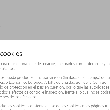
e
al Fusion, láser cladding)