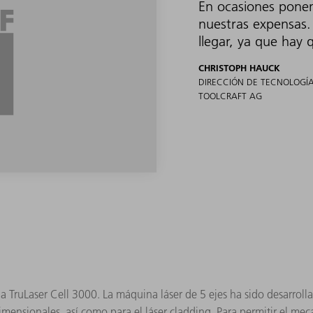
En ocasiones ponem
nuestras expensas.
llegar, ya que hay 
CHRISTOPH HAUCK
DIRECCIÓN DE TECNOLOGÍA
TOOLCRAFT AG
s la TruLaser Cell 3000. La máquina láser de 5 ejes ha sido desa
idimensionales, así como para el láser cladding. Para permitir el m