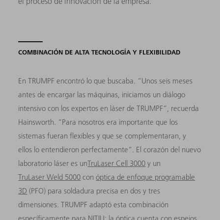
el proceso de innovación de la empresa.
COMBINACIÓN DE ALTA TECNOLOGÍA Y FLEXIBILIDAD
En TRUMPF encontró lo que buscaba. “Unos seis meses
antes de encargar las máquinas, iniciamos un diálogo
intensivo con los expertos en láser de TRUMPF”, recuerda
Hainsworth. “Para nosotros era importante que los
sistemas fueran flexibles y que se complementaran, y
ellos lo entendieron perfectamente”. El corazón del nuevo
laboratorio láser es un
TruLaser Cell 3000
y un
TruLaser Weld 5000
con
óptica de enfoque programable
3D
(PFO) para soldadura precisa en dos y tres
dimensiones. TRUMPF adaptó esta combinación
específicamente para NITIU: la óptica cuenta con espejos