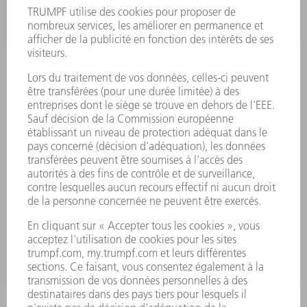
MANIFESTATIONS ET DATES
ABONNEMENT À LA
À RETENIR
NEWSLETTER TRUMPF
SERVICES EN LIGNE
CONTACT
SITES
MANIFESTATIONS ET DATES À RETENIR
INSCRIPTION À LA NEWSLETTER
MYTRUMPF
FICHES DE DONNÉES DE SÉCURITÉ
PRODUITS
MACHINES & SYSTÈMES
LASER
ELECTRONIQUE DE PUISSANCE
OUTILS ÉLECTRIQUES
SMART FACTORY
LOGICIEL
SERVICES
APPLICATIONS