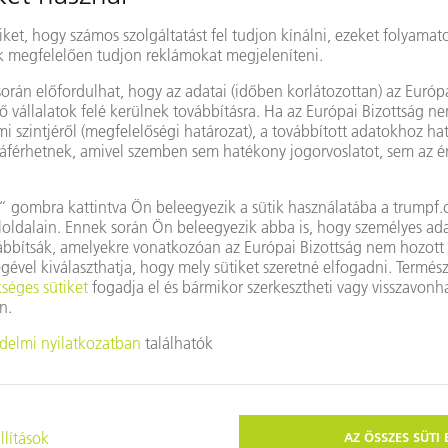
pviselet
Ország/régió módosítása
a Google Maps alkalmazást?
vel Ön nem fogadta el a sütiket (cookies). Kérjük,
agánszféra-beállítások
.