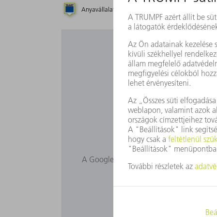
Anyavállalat
Leányvállalat
Ké
Szeretné használni 
A Google Maps nem jelenik meg Önnél, mi
állítsa be itt:
M