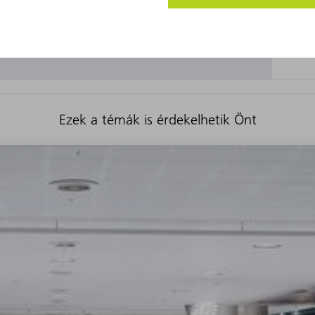
Ezek a témák is érdekelhetik Önt