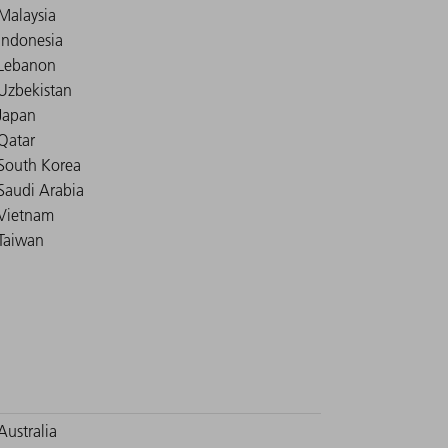
Malaysia
Indonesia
Lebanon
Uzbekistan
Japan
Qatar
South Korea
Saudi Arabia
Vietnam
Taiwan
Australia