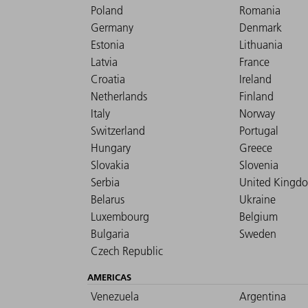
Poland
Romania
Germany
Denmark
Estonia
Lithuania
Latvia
France
Croatia
Ireland
Netherlands
Finland
Italy
Norway
Switzerland
Portugal
Hungary
Greece
Slovakia
Slovenia
Serbia
United Kingd
Belarus
Ukraine
Luxembourg
Belgium
Bulgaria
Sweden
Czech Republic
AMERICAS
Venezuela
Argentina