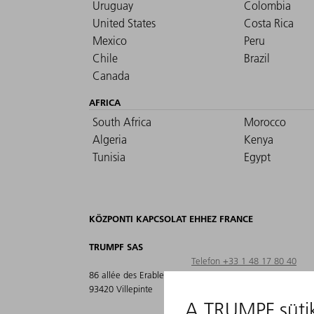
Uruguay
Colombia
United States
Costa Rica
Mexico
Peru
Chile
Brazil
Canada
AFRICA
South Africa
Morocco
Algeria
Kenya
Tunisia
Egypt
KÖZPONTI KAPCSOLAT EHHEZ FRANCE
TRUMPF SAS
Telefon +33 1 48 17 80 40
86 allée des Erables
Fax +33 1 48 63 77 25
93420 Villepinte
info@fr.trumpf.com