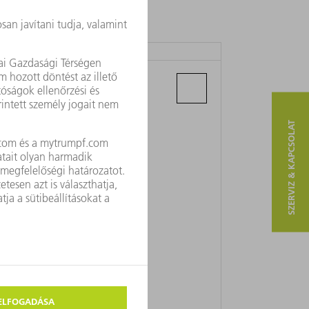
TRUMPF MACHINES SARL
12, Chemin de la Sandlach
67500 Haguenau
SZERVIZ & KAPCSOLAT