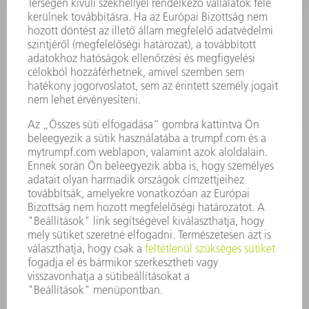
SZOLGÁLTATÁSOK
ALKALMAZÁSOK
ÁGAZATOK
A VÁLLALAT
KARRIER
ÁLLÁSAJÁNLATOK
VÁLLALAT PROFIL
ÜGYVEZETÉS
ÜZLETI JELENTÉS
A VÁLLALAT ALAPELVEI
COMPLIANCE
BEJELENTŐ RENDSZER
BIZTONSÁG
SAJTÓKÖZLEMÉNYEK
MAGAZIN
FENNTARTHATÓSÁG
KÖRNYEZET & ÉGHAJLAT
SZOCIÁLIS ÜGYEK & TÁRSADALOM
VÁLLALATIRÁNYÍTÁS