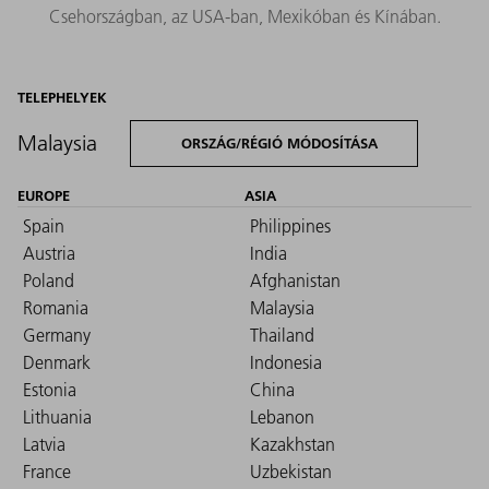
Csehországban, az USA‑ban, Mexikóban és Kínában.
TELEPHELYEK
Malaysia
ORSZÁG/RÉGIÓ MÓDOSÍTÁSA
EUROPE
ASIA
Spain
Philippines
Austria
India
Poland
Afghanistan
Romania
Malaysia
Germany
Thailand
Denmark
Indonesia
Estonia
China
Lithuania
Lebanon
Latvia
Kazakhstan
France
Uzbekistan