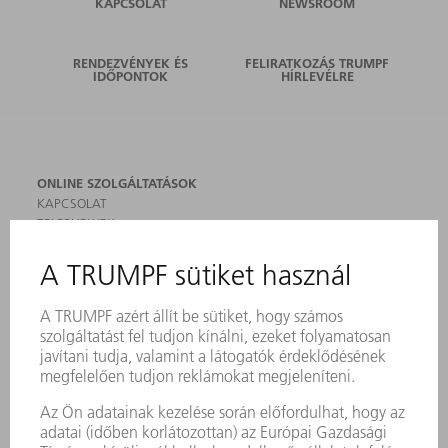
KAPCSOLAT
NEWSROOM
RENDEZVÉNYEK ÉS
FELIRATKOZÁS TRUMPF
IDŐPONTOK
HÍRLEVÉLRE
ONLINE SZOLGÁLTATÁSOK
KAPCSOLAT
TELEPHELYEK
RENDEZVÉNYEK ÉS DŐPONTOK
FELIRATKOZÁS HÍRLEVÉLRE
MYTRUMPF
BIZTONSÁGI ADATLAPOK
TERMÉKEK
GÉPEK & RENDSZEREK
LÉZER
TELJESÍTMÉNYELEKTRONIKA
ELEKTROMOS KÉZIGÉPEK
SMART FACTORY
SZOFTVER