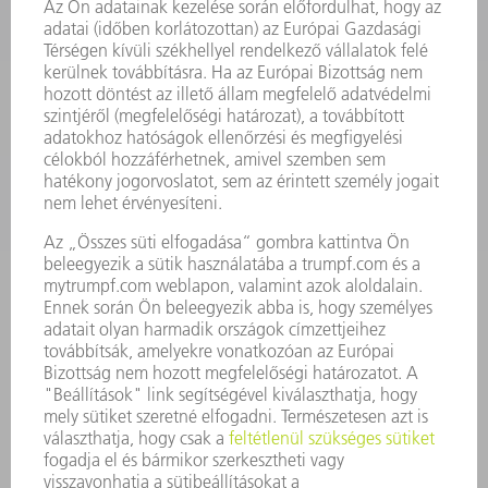
SMART FACTORY
SZOFTVER
SZOLGÁLTATÁSOK
ALKALMAZÁSOK
ÁGAZATOK
A VÁLLALAT
KARRIER
ÁLLÁSAJÁNLATOK
VÁLLALAT PROFIL
ÜGYVEZETÉS
ÜZLETI JELENTÉS
A VÁLLALAT ALAPELVEI
COMPLIANCE
BEJELENTŐ RENDSZER
BIZTONSÁG
SAJTÓKÖZLEMÉNYEK
MAGAZIN
FENNTARTHATÓSÁG
KÖRNYEZET & ÉGHAJLAT
SZOCIÁLIS ÜGYEK & TÁRSADALOM
VÁLLALATIRÁNYÍTÁS