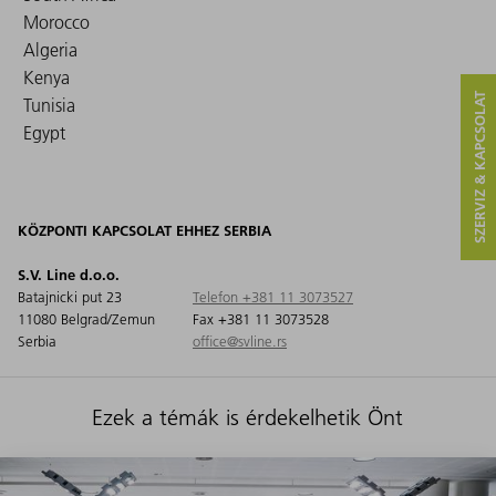
Morocco
Algeria
Kenya
SZERVIZ & KAPCSOLAT
Tunisia
Egypt
KÖZPONTI KAPCSOLAT EHHEZ SERBIA
S.V. Line d.o.o.
Batajnicki put 23
Telefon +381 11 3073527
11080 Belgrad/Zemun
Fax +381 11 3073528
Serbia
office@svline.rs
Ezek a témák is érdekelhetik Önt