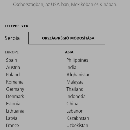
Csehországban, az USA‑ban, Mexikóban és Kínában.
TELEPHELYEK
Serbia
ORSZÁG/RÉGIÓ MÓDOSÍTÁSA
EUROPE
ASIA
Spain
Philippines
Austria
India
Poland
Afghanistan
Romania
Malaysia
Germany
Thailand
Denmark
Indonesia
Estonia
China
Lithuania
Lebanon
Latvia
Kazakhstan
France
Uzbekistan