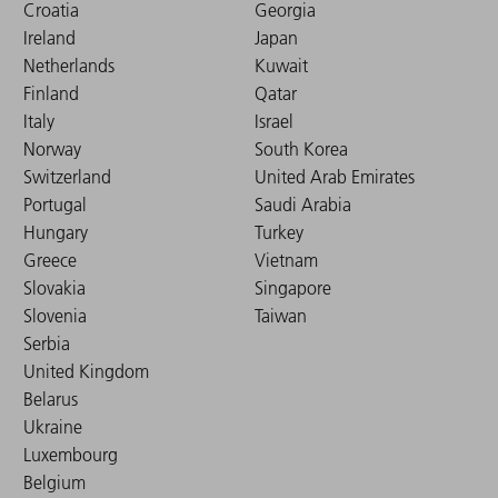
Croatia
Georgia
Ireland
Japan
Netherlands
Kuwait
Finland
Qatar
Italy
Israel
Norway
South Korea
Switzerland
United Arab Emirates
Portugal
Saudi Arabia
Hungary
Turkey
Greece
Vietnam
Slovakia
Singapore
Slovenia
Taiwan
Serbia
United Kingdom
Belarus
Ukraine
Luxembourg
Belgium