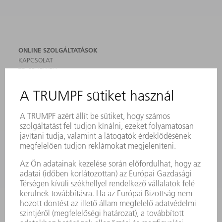
ONLINE SZOLGÁLTATÁSOK
KAPCSOLAT
TELEPHELYEK
RENDEZVÉNYEK ÉS DŐPONTOK
FELIRATKOZÁS HÍRLEVÉLRE
MYTRUMPF
BIZTONSÁGI ADATLAPOK
TERMÉKEK
GÉPEK & RENDSZEREK
LÉZER
TELJESÍTMÉNYELEKTRONIKA
ELEKTROMOS KÉZIGÉPEK
SMART FACTORY
SZOFTVER
SZOLGÁLTATÁSOK
ALKALMAZÁSOK
ÁGAZATOK
A VÁLLALAT