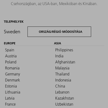
Csehországban, az USA‑ban, Mexikóban és Kínában.
TELEPHELYEK
Sweden
ORSZÁG/RÉGIÓ MÓDOSÍTÁSA
EUROPE
ASIA
Spain
Philippines
Austria
India
Poland
Afghanistan
Romania
Malaysia
Germany
Thailand
Denmark
Indonesia
Estonia
China
Lithuania
Lebanon
Latvia
Kazakhstan
France
Uzbekistan