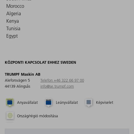
Morocco
Algeria
Kenya
Tunisia
Egypt
KÖZPONTI KAPCSOLAT EHHEZ SWEDEN
TRUMPF Maskin AB
Aleforsvägen 5
Telefon +46 322 66 97 00
44139 Alingsås
info@se.trumpf.com
Anyavállalat
Leányvállalat
Képviselet
Ország/régió módosítása