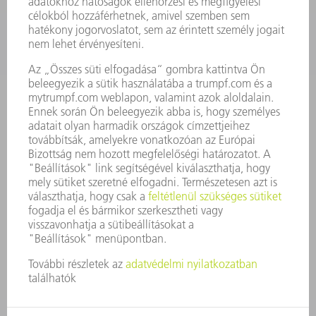
KARRIER
ÁLLÁSAJÁNLATOK
VÁLLALAT PROFIL
ÜGYVEZETÉS
ÜZLETI JELENTÉS
A VÁLLALAT ALAPELVEI
COMPLIANCE
BEJELENTŐ RENDSZER
BIZTONSÁG
SAJTÓKÖZLEMÉNYEK
MAGAZIN
FENNTARTHATÓSÁG
KÖRNYEZET & ÉGHAJLAT
SZOCIÁLIS ÜGYEK & TÁRSADALOM
VÁLLALATIRÁNYÍTÁS
IMPRESSZUM
ADATVÉDELEM