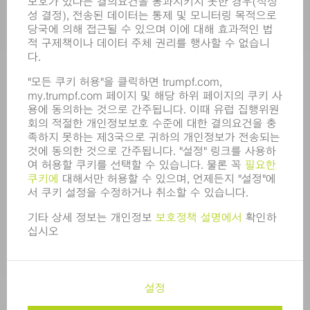
경력
모집
기업 프로필
이사회
영업 보고서
기업의 기본 원칙
규정 준수
내부고발자 시스템
보안
보도 자료
매거진
지속가능성
환경 & 기후
사회 & 기업
기업 경영
간행정보
정보 보호
COPYRIGHT 및 상표