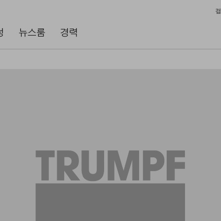
검
성
뉴스룸
경력