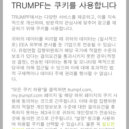
레이저
전력 시스템
전동 툴
SMART FACTORY
소프트웨어
서비스
어플리케이션
부문
기업
경력
모집
기업 프로필
이사회
영업 보고서
기업의 기본 원칙
규정 준수
내부고발자 시스템
보안
보도 자료
매거진
지속가능성
환경 & 기후