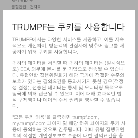
MYTRUMPF
물질안전보건자료
제품
기계 및 시스템
레이저
전력 시스템
전동 툴
SMART FACTORY
소프트웨어
서비스
어플리케이션
부문
기업
경력
모집
기업 프로필
이사회
영업 보고서
기업의 기본 원칙
규정 준수
내부고발자 시스템
보안
보도 자료