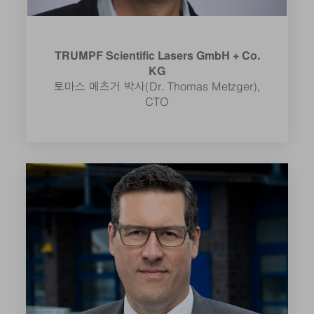
TRUMPF Scientific Lasers GmbH + Co.
KG
토마스 메츠거 박사(Dr. Thomas Metzger),
CTO