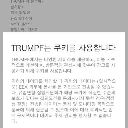
TRUMPF 에 문의하기
설치장소
행사 및 일정
뉴스레터 신청
MYTRUMPF
물질안전보건자료
제품
기계 및 시스템
레이저
전력 시스템
전동 툴
SMART FACTORY
소프트웨어
서비스
어플리케이션
부문
기업
경력
모집
기업 프로필
이사회
영업 보고서
기업의 기본 원칙