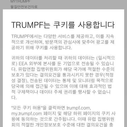
MYTRUMPF
물질안전보건자료
제품
기계 및 시스템
레이저
전력 시스템
전동 툴
SMART FACTORY
소프트웨어
서비스
어플리케이션
부문
기업
경력
모집
기업 프로필
이사회
영업 보고서
기업의 기본 원칙
규정 준수
내부고발자 시스템
보안
보도 자료