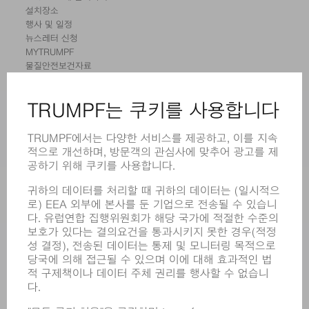
설치장소
행사 및 일정
뉴스레터 신청
MYTRUMPF
물질안전보건자료
제품
기계 및 시스템
레이저
전력 시스템
전동 툴
SMART FACTORY
소프트웨어
서비스
어플리케이션
부문
기업
경력
모집
기업 프로필
이사회
영업 보고서
기업의 기본 원칙