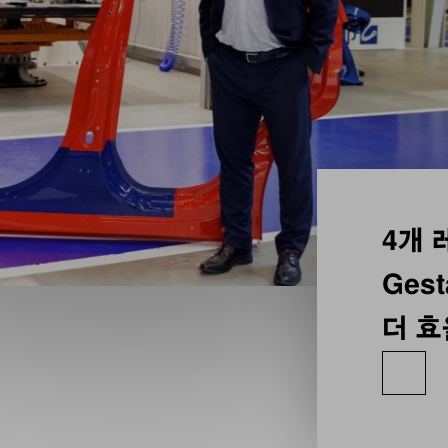
4개 
Ges
더 