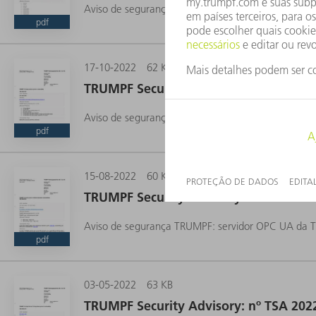
Aviso de segurança TRUMPF: TruControl afetado pel
pdf
17-10-2022
62 KB
TRUMPF Security Advisory: nº TSA 202
Aviso de segurança TRUMPF: falha de segurança e
pdf
15-08-2022
60 KB
TRUMPF Security Advisory: nº TSA 202
Aviso de segurança TRUMPF: servidor OPC UA da T
pdf
03-05-2022
63 KB
TRUMPF Security Advisory: nº TSA 202