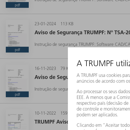
pdf
23-01-2024
113 KB
Aviso de Segurança TRUMPF: Nº TSA-2
Instrução de segurança TRUMPF: Software CAD/CA
pdf
16-11-2023
79 KB
Aviso de Segurança TRUMPF: Nº TSA-2
Instrução de segurança TRUMPF: Software CAD/C
pdf
10-11-2022
159 KB
TRUMPF Aviso de Segurança: Nº TSA-2