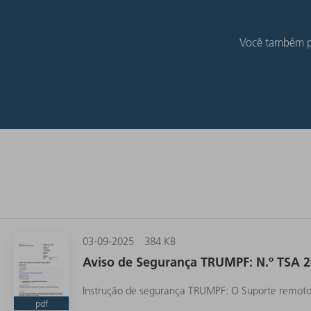
Você também po
03-09-2025
384 KB
Aviso de Segurança TRUMPF: N.º TSA 2
Instrução de segurança TRUMPF: O Suporte remoto 
pdf