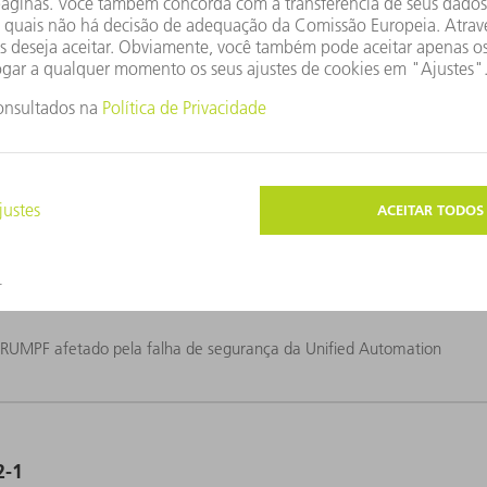
a vulnerabilidade de segurança do servidor X.Org
2-3
m produtos TruTops
2-2
RUMPF afetado pela falha de segurança da Unified Automation
2-1