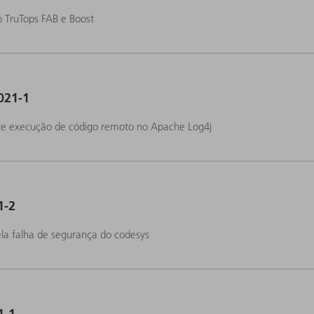
 TruTops FAB e Boost
021-1
re execução de código remoto no Apache Log4j
1-2
la falha de segurança do codesys
1-1