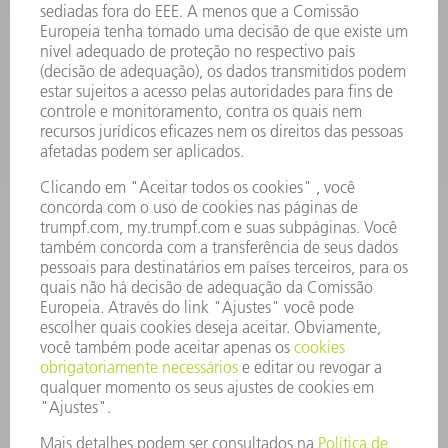
SERVIÇOS
APLICAÇÕES
SETORES
EMPRESA
CARREIRA
OFERTAS DE EMPREGO
PERFIL DA EMPRESA
CONSELHO DE ADMINISTRAÇÃO
RELATÓRIO FINANCEIRO ANUAL
PRINCÍPIOS EMPRESARIAIS
COMPLIANCE
SISTEMA DE DENÚNCIAS
SEGURANÇA
COMUNICADOS À IMPRENSA
REVISTAS
SUSTENTABILIDADE
MEIO AMBIENTE E CLIMA
SOCIAL E CORPORATIVO
ADMINISTRAÇÃO EMPRESARIAL