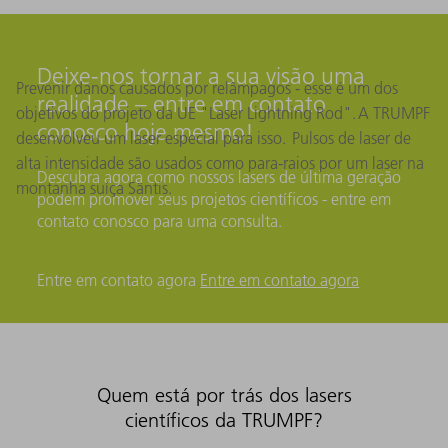
Deixe-nos tornar a sua visão uma
Prevenir danos causados ​​por relâmpagos - esse é um dos
realidade – entre em contato
objetivos do projeto da UE "Laser Lightning Rod". A TRUMPF
conosco hoje mesmo!
desenvolveu um laser especial para isso. Pulsos de laser de
alta intensidade são usados ​​como para-raios por um laser na
Descubra agora como nossos lasers de última geração
montanha suíça Säntis.
podem promover seus projetos científicos - entre em
contato conosco para uma consulta.
Entre em contato agora
Entre em contato agora
Quem está por trás dos lasers
científicos da TRUMPF?