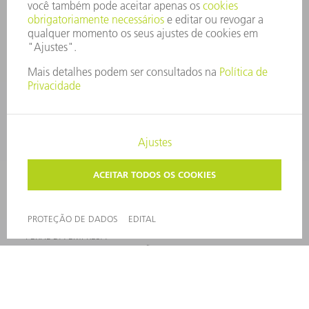
LOCAIS DE OPERAÇÃO
EVENTOS E DATAS
ASSINATURA DA NEWSLETTER
FICHAS DE DADOS DE SEGURANÇA
PRODUTOS
MÁQUINAS & SISTEMAS
LASER
ELETRÔNICA DE POTÊNCIA
FERRAMENTAS ELÉTRICAS
SMART FACTORY
SOFTWARE
SERVIÇOS
APLICAÇÕES
SETORES
EMPRESA
CARREIRA
OFERTAS DE EMPREGO
PERFIL DA EMPRESA
CONSELHO DE ADMINISTRAÇÃO
RELATÓRIO FINANCEIRO ANUAL
PRINCÍPIOS EMPRESARIAIS
COMPLIANCE
SISTEMA DE DENÚNCIAS