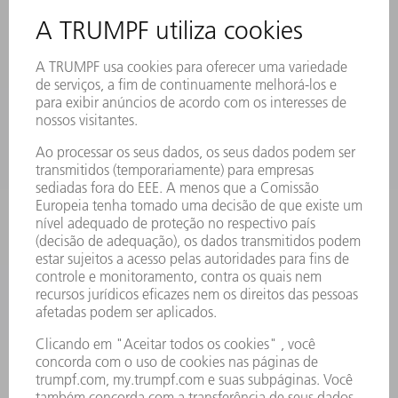
EVENTOS E DATAS
ASSINATURA DA NEWSLETTER
FICHAS DE DADOS DE SEGURANÇA
PRODUTOS
MÁQUINAS & SISTEMAS
LASER
ELETRÔNICA DE POTÊNCIA
FERRAMENTAS ELÉTRICAS
SMART FACTORY
SOFTWARE
SERVIÇOS
APLICAÇÕES
SETORES
EMPRESA
CARREIRA
OFERTAS DE EMPREGO
PERFIL DA EMPRESA
CONSELHO DE ADMINISTRAÇÃO
RELATÓRIO FINANCEIRO ANUAL
PRINCÍPIOS EMPRESARIAIS
COMPLIANCE
SISTEMA DE DENÚNCIAS
SEGURANÇA