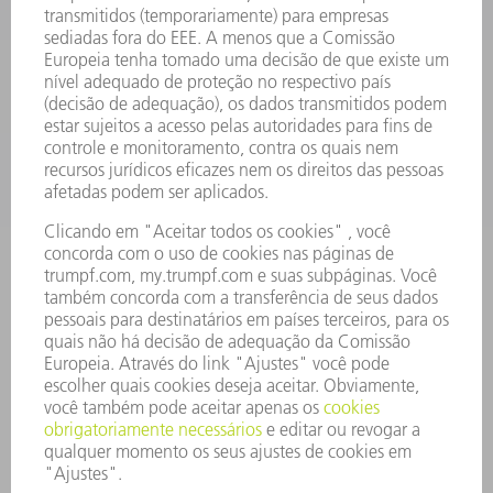
SOFTWARE
SERVIÇOS
APLICAÇÕES
SETORES
EMPRESA
CARREIRA
OFERTAS DE EMPREGO
PERFIL DA EMPRESA
CONSELHO DE ADMINISTRAÇÃO
RELATÓRIO FINANCEIRO ANUAL
PRINCÍPIOS EMPRESARIAIS
COMPLIANCE
SISTEMA DE DENÚNCIAS
SEGURANÇA
COMUNICADOS À IMPRENSA
REVISTAS
SUSTENTABILIDADE
MEIO AMBIENTE E CLIMA
SOCIAL E CORPORATIVO
ADMINISTRAÇÃO EMPRESARIAL