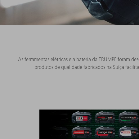
As ferramentas elétricas e a bateria da TRUMPF foram des
produtos de qualidade fabricados na Suíça facili