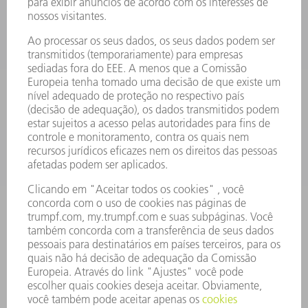
ELETRÔNICA DE POTÊNCIA
FERRAMENTAS ELÉTRICAS
SMART FACTORY
SOFTWARE
SERVIÇOS
APLICAÇÕES
SETORES
EMPRESA
CARREIRA
OFERTAS DE EMPREGO
PERFIL DA EMPRESA
CONSELHO DE ADMINISTRAÇÃO
RELATÓRIO FINANCEIRO ANUAL
PRINCÍPIOS EMPRESARIAIS
COMPLIANCE
SISTEMA DE DENÚNCIAS
SEGURANÇA
COMUNICADOS À IMPRENSA
REVISTAS
SUSTENTABILIDADE
MEIO AMBIENTE E CLIMA
SOCIAL E CORPORATIVO