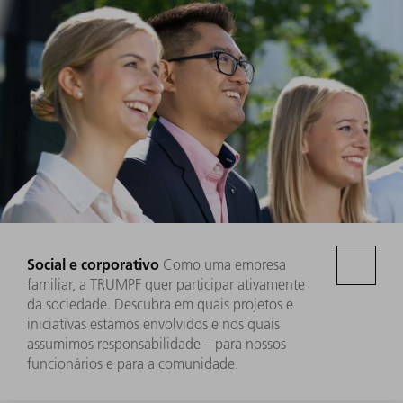
e estudantes trabalharam juntos com o artista berlinense
HÜLPMAN para criar um mundo visual colorido e emocional
para o novo centro de formação e especialização em
Ditzingen.
SAIBA MAIS
Social e corporativo
Como uma empresa
familiar, a TRUMPF quer participar ativamente
da sociedade. Descubra em quais projetos e
iniciativas estamos envolvidos e nos quais
assumimos responsabilidade – para nossos
funcionários e para a comunidade.