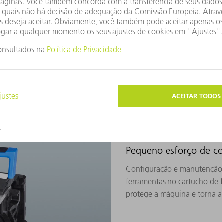
ambém pode conformá-la, por
ca. A TRUMPF também
- tudo em uma máquina.
Pequeno esforço de c
Configuração e manutenção r
ferramentas no cartucho de 
protege a máquina e torna a