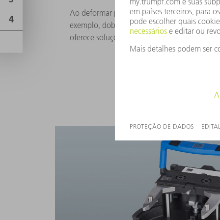
Ao deformar plasticamente a chapa, você t
exemplo, dobrando-a ou formando uma ros
oferece soluções de rebarbação adequadas 