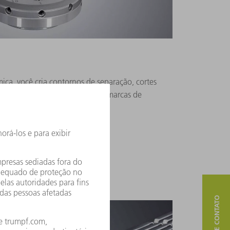
ica, você cria contornos de separação, cortes
s ou para cantos visíveis sem marcas de