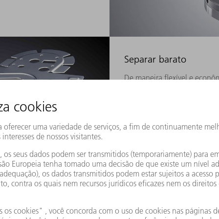
Separar barato
De maneira flexível e econôm
de separação em conformaçõe
cisalhamento.