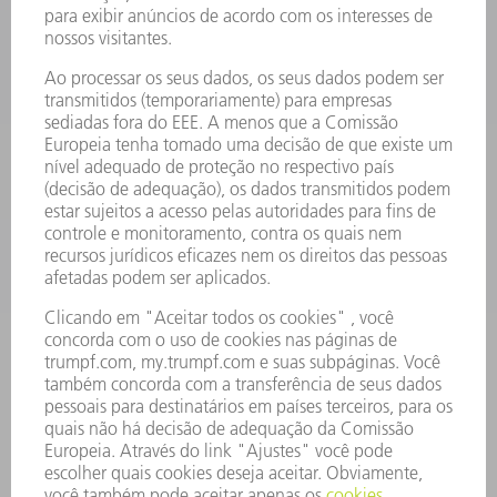
LASER
ELETRÔNICA DE POTÊNCIA
FERRAMENTAS ELÉTRICAS
SMART FACTORY
SOFTWARE
SERVIÇOS
APLICAÇÕES
SETORES
EMPRESA
CARREIRA
OFERTAS DE EMPREGO
PERFIL DA EMPRESA
CONSELHO DE ADMINISTRAÇÃO
RELATÓRIO FINANCEIRO ANUAL
PRINCÍPIOS EMPRESARIAIS
COMPLIANCE
SISTEMA DE DENÚNCIAS
SEGURANÇA
COMUNICADOS À IMPRENSA
REVISTAS
SUSTENTABILIDADE
MEIO AMBIENTE E CLIMA
SOCIAL E CORPORATIVO