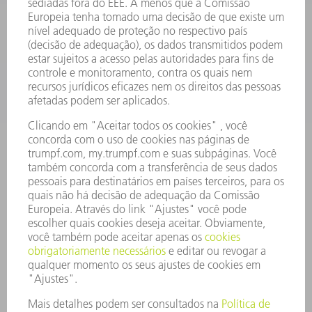
APLICAÇÕES
SETORES
EMPRESA
CARREIRA
OFERTAS DE EMPREGO
PERFIL DA EMPRESA
CONSELHO DE ADMINISTRAÇÃO
RELATÓRIO FINANCEIRO ANUAL
PRINCÍPIOS EMPRESARIAIS
COMPLIANCE
SISTEMA DE DENÚNCIAS
SEGURANÇA
COMUNICADOS À IMPRENSA
REVISTAS
SUSTENTABILIDADE
MEIO AMBIENTE E CLIMA
SOCIAL E CORPORATIVO
ADMINISTRAÇÃO EMPRESARIAL