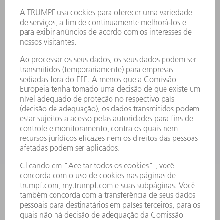
PRODUTOS
MÁQUINAS & SISTEMAS
LASER
ELETRÔNICA DE POTÊNCIA
FERRAMENTAS ELÉTRICAS
SMART FACTORY
SOFTWARE
SERVIÇOS
APLICAÇÕES
SETORES
EMPRESA
CARREIRA
OFERTAS DE EMPREGO
PERFIL DA EMPRESA
CONSELHO DE ADMINISTRAÇÃO
RELATÓRIO FINANCEIRO ANUAL
PRINCÍPIOS EMPRESARIAIS
COMPLIANCE
SISTEMA DE DENÚNCIAS
SEGURANÇA
COMUNICADOS À IMPRENSA
REVISTAS