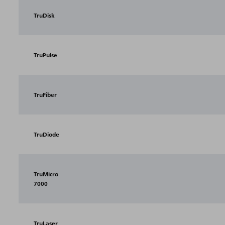
TruDisk
TruPulse
TruFiber
TruDiode
TruMicro
7000
TruLaser