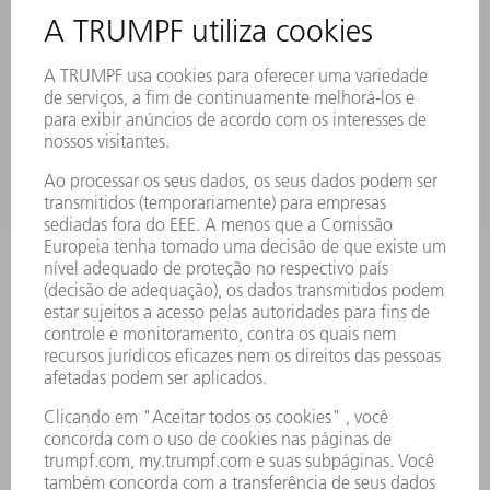
ASSINATURA DA NEWSLETTER
FICHAS DE DADOS DE SEGURANÇA
PRODUTOS
MÁQUINAS & SISTEMAS
LASER
ELETRÔNICA DE POTÊNCIA
FERRAMENTAS ELÉTRICAS
SMART FACTORY
SOFTWARE
SERVIÇOS
APLICAÇÕES
SETORES
EMPRESA
CARREIRA
OFERTAS DE EMPREGO
PERFIL DA EMPRESA
CONSELHO DE ADMINISTRAÇÃO
RELATÓRIO FINANCEIRO ANUAL
PRINCÍPIOS EMPRESARIAIS
COMPLIANCE
SISTEMA DE DENÚNCIAS
SEGURANÇA