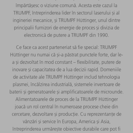
împărtășesc o viziune comună. Acesta este cazul la
TRUMPF, întreprinderea lider în sectorul laserului și al
ingineriei mecanice, și TRUMPF Hüttinger, unul dintre
principalii furnizori de energie de proces și divizia de
electronică de putere a TRUMPF din 1990.
Ce face ca acest parteneriat să fie special: TRUMPF
Hüttinger nu numai că și-a păstrat punctele forte, dar le-
a și dezvoltat în mod constant – flexibilitate, putere de
inovare și capacitatea de a lua decizii rapid. Domeniile
de activitate ale TRUMPF Hüttinger includ tehnologia
plasmei, încălzirea industrială, sistemele invertoare de
baterii și generatoarele și amplificatoarele de microunde.
Alimentatoarele de proces de la TRUMPF Hüttinger
joacă un rol central în numeroase procese cheie din
cercetare, dezvoltare și producție. Cu reprezentanțe de
vânzări și service în Europa, America și Asia,
întreprinderea urmărește obiective durabile care pot fi