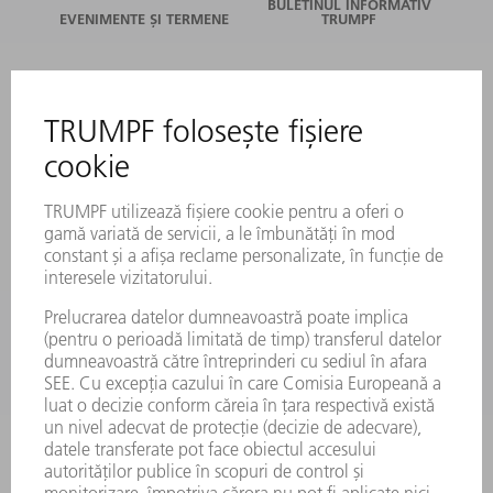
BULETINUL INFORMATIV
EVENIMENTE ȘI TERMENE
TRUMPF
SERVICII ONLINE
CONTACT
LOCAȚII
EVENIMENTE ȘI TERMENE
ABONARE LA NEWSLETTER
FIȘE TEHNICE DE SECURITATE
PRODUSE
MAȘINI & SISTEME
LASER
ELECTRONICĂ DE PUTERE
UNELTE ELECTRICE
SMART FACTORY
SOFTWARE
SERVICII
APLICAȚII
DOMENII DE ACTIVITATE
COMPANIE