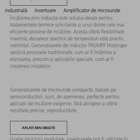
industrială
Invertoare
Amplificator de microunde
Încălzirea prin inducție este soluția ideală pentru
tratamentele termice solicitante și unul dintre cele mai
eficiente procese de încălzire. Acesta oferă flexibilitate
maximă, deoarece spectrul de temperaturi este practic
nelimitat. Generatoarele de inducție TRUMPF Hüttinger
sprijină procesele tradiționale, cum ar fi întărirea și
etanșarea, precum și aplicațiile speciale, cum ar fi
creșterea cristalelor.
Generatoarele de microunde compacte, bazate pe
semiconductori, sunt, de asemenea, perfecte pentru
aplicații de încălzire exigente, fără atingere și oferă
rezultate precise, reproductibile.
AFLAȚI MAI MULTE
Grație structurii modulare, invertoarele pot fi utilizate în