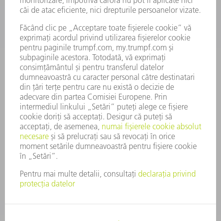
CARIERĂ
OFERTE DE LOCURI DE MUNCĂ
PROFILUL COMPANIEI
COMITET EXECUTIV
RAPORT DE AFACERI
PRINCIPII DE BAZĂ ALE COMPANIEI
CONFORMITATE
SISTEMUL AVERTIZORILOR DE INTEGRITATE
SECURITATE
COMUNICATE DE PRESĂ
REVISTE
SUSTENABILITATE
MEDIU ȘI CLIMĂ
ASPECTE SOCIALE ȘI DE ÎNTREPRINDERE
GUVERNANȚA CORPORATIVĂ