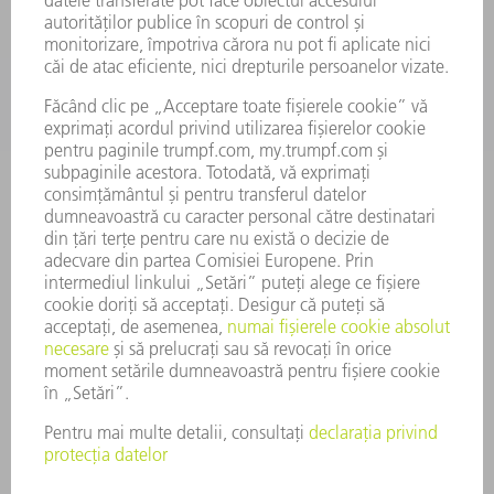
DOMENII DE ACTIVITATE
COMPANIE
CARIERĂ
OFERTE DE LOCURI DE MUNCĂ
PROFILUL COMPANIEI
COMITET EXECUTIV
RAPORT DE AFACERI
PRINCIPII DE BAZĂ ALE COMPANIEI
CONFORMITATE
SISTEMUL AVERTIZORILOR DE INTEGRITATE
SECURITATE
COMUNICATE DE PRESĂ
REVISTE
SUSTENABILITATE
MEDIU ȘI CLIMĂ
ASPECTE SOCIALE ȘI DE ÎNTREPRINDERE
GUVERNANȚA CORPORATIVĂ