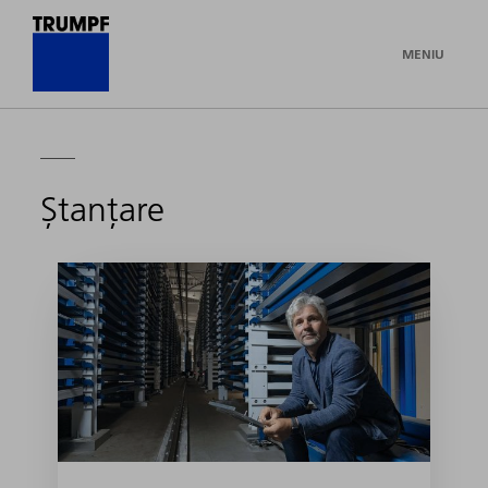
MENIU
Ștanțare