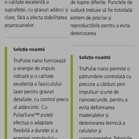
1
o calitate excelentă a
de topire diferite. Punctele de
suprafeței, cu gravuri adânci și
sudură trebuie să fie totodată
clare, fără a afecta stabilitatea
extrem de precise și
poansoanelor.
reproductibile pentru a evita
deteriorarea.
TruPulse nano furnizează
o energie de impuls
TruPulse nano permite o
ridicată și o calitate
pătrundere controlată cu
excelentă a fasciculului
precizie a căldurii prin
laser pentru gravuri
impulsuri scurte de
detaliate, cu control precis
nanosecunde, pentru a
al adâncimii. Cu
evita deformarea
PulseTune™ puteți
materialelor și
efectua o adaptare
deteriorarea termică a
flexibilă a duratei și a
celulelor și
energiei impulsului –
componentelor. Tehnicile