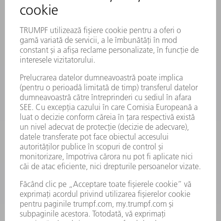
CONTACT
LOCAȚII
EVENIMENTE ȘI TERMENE
ABONARE LA NEWSLETTER
FIȘE TEHNICE DE SECURITATE
PRODUSE
MAȘINI & SISTEME
LASER
ELECTRONICĂ DE PUTERE
UNELTE ELECTRICE
SMART FACTORY
SOFTWARE
SERVICII
APLICAȚII
DOMENII DE ACTIVITATE
COMPANIE
CARIERĂ
OFERTE DE LOCURI DE MUNCĂ
PROFILUL COMPANIEI
COMITET EXECUTIV
RAPORT DE AFACERI
PRINCIPII DE BAZĂ ALE COMPANIEI