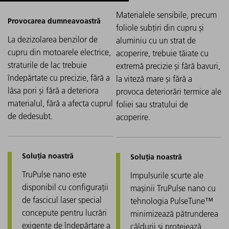
Materialele sensibile, precum
foliole subțiri din cupru și
La dezizolarea benzilor de
aluminiu cu un strat de
cupru din motoarele electrice,
acoperire, trebuie tăiate cu
straturile de lac trebuie
extremă precizie și fără bavuri,
îndepărtate cu precizie, fără a
la viteză mare și fără a
lăsa pori și fără a deteriora
provoca deteriorări termice ale
materialul, fără a afecta cuprul
foliei sau stratului de
de dedesubt.
acoperire.
TruPulse nano este
Impulsurile scurte ale
disponibil cu configurații
mașinii TruPulse nano cu
de fascicul laser special
tehnologia PulseTune™
concepute pentru lucrări
minimizează pătrunderea
exigente de îndepărtare a
căldurii și protejează