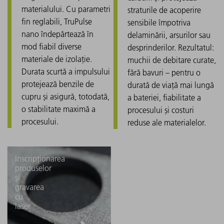
materialului. Cu parametri
straturile de acoperire
fin reglabili, TruPulse
sensibile împotriva
nano îndepărtează în
delaminării, arsurilor sau
mod fiabil diverse
desprinderilor. Rezultatul:
materiale de izolație.
muchii de debitare curate,
Durata scurtă a impulsului
fără bavuri – pentru o
protejează benzile de
durată de viață mai lungă
cupru și asigură, totodată,
a bateriei, fiabilitate a
o stabilitate maximă a
procesului și costuri
procesului.
reduse ale materialelor.
Inscripționarea
produselor
și
gravarea
cu
laser