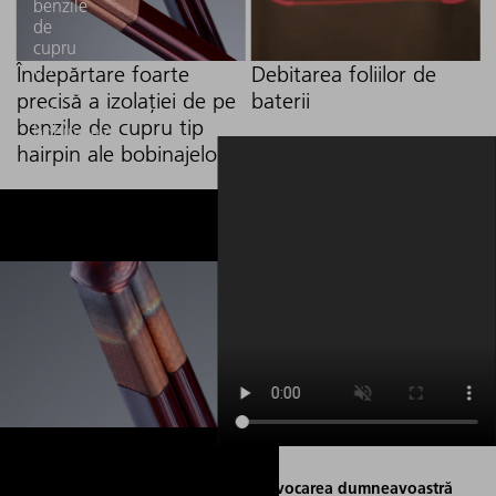
benzile
de
cupru
tip
Îndepărtare foarte
Debitarea foliilor de
hairpin
precisă a izolației de pe
baterii
ale
benzile de cupru tip
bobinajelor
hairpin ale bobinajelor