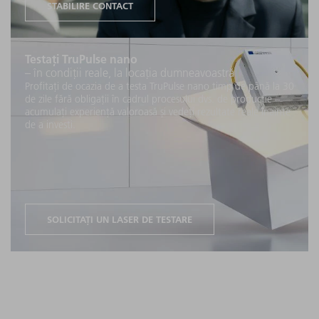
STABILIRE CONTACT
Testați TruPulse nano
– în condiții reale, la locația dumneavoastră
Profitați de ocazia de a testa TruPulse nano timp de până la 30
de zile fără obligații în cadrul procesului dvs. de producție –
acumulați experiență valoroasă și vedeți rezultate reale înainte
de a investi.
SOLICITAȚI UN LASER DE TESTARE