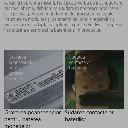
versatilă în propria mașină. Fie că este vorba de inscripționare,
(FK10-EP)
1
gravare, ablație, debitare sau sudare în nanosecunde: laserul
este potrivit pentru o multitudine de procese și materiale.
Structura sa modulară și parametrii de impuls reglabili cu
precizie permit adaptarea optimă la procesele dvs. – în special
4
în industria electronică, a bateriilor și în producție.
TruPulse 2030
300 W
4
nano
(FK10-EP)
Gravarea
Sudarea
poansoanelor
contactelor
TruPulse 2050
pentru
bateriilor
500 W
nano
baterea
(FK10-EP)
monedelor
6
4
1
TruPulse 2060
600 W
nano
(FK10-EP)
Gravarea poansoanelor
Sudarea contactelor
pentru baterea
bateriilor
monedelor