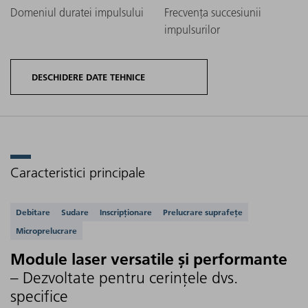
Domeniul duratei impulsului
Frecvența succesiunii
impulsurilor
DESCHIDERE DATE TEHNICE
Caracteristici principale
Putere
D
Variante de
Calitatea
Aplicații acceptate
medie
Debitare
Sudare
Inscripționare
Prelucrare suprafețe
produs
fasciculului
de
Microprelucrare
TruPulse nano
laser (M²)
ieșire
Module laser versatile și performante
– Dezvoltate pentru cerințele dvs.
specifice