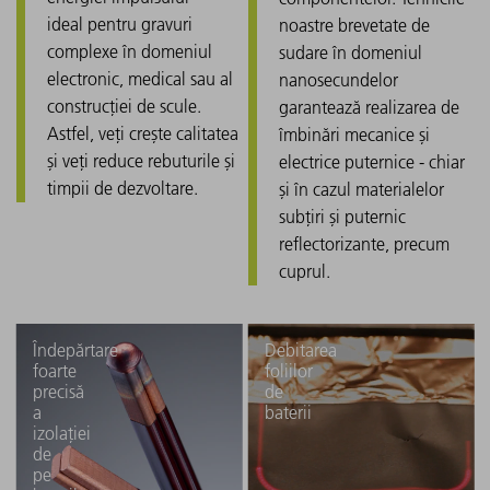
ideal pentru gravuri
noastre brevetate de
complexe în domeniul
sudare în domeniul
electronic, medical sau al
nanosecundelor
construcției de scule.
garantează realizarea de
Astfel, veți crește calitatea
îmbinări mecanice și
și veți reduce rebuturile și
electrice puternice - chiar
timpii de dezvoltare.
și în cazul materialelor
subțiri și puternic
reflectorizante, precum
cuprul.
Îndepărtare
Debitarea
foarte
foliilor
precisă
de
a
baterii
izolației
de
pe