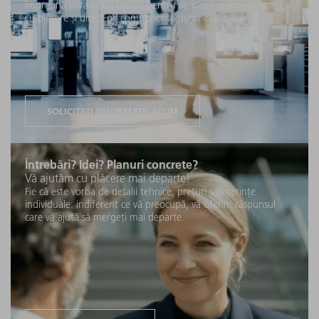
împreună parametrii optimi pentru aplicația dumneavoastră –
cu plăcere și direct pe componenta dumneavoastră.
SOLICITAȚI INFORMAȚII ACUM
Întrebări? Idei? Planuri concrete?
Vă ajutăm cu plăcere mai departe!
Fie că este vorba de detalii tehnice, prețuri sau cerințe
individuale: indiferent ce vă preocupă, vă oferim răspunsul
care vă ajută să mergeți mai departe.