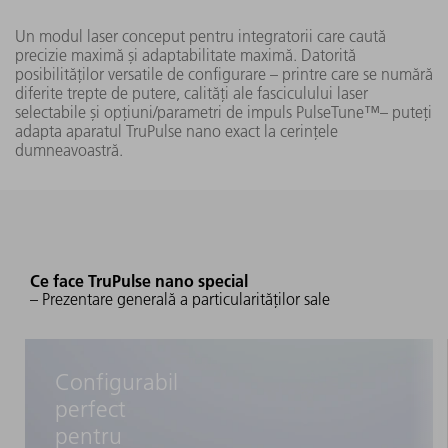
TruPulse 1002
nano
Un modul laser conceput pentru integratorii care caută
(FK10-EP)
precizie maximă și adaptabilitate maximă. Datorită
posibilităților versatile de configurare – printre care se numără
20 W
diferite trepte de putere, calități ale fasciculului laser
selectabile și opțiuni/parametri de impuls PulseTune™– puteți
3
TruPulse 1002
adapta aparatul TruPulse nano exact la cerințele
2
nano
dumneavoastră.
(FK10-HS)
< 1,3
TruPulse 1005
50 W
nano
(FK10-HS)
Ce face TruPulse nano special
– Prezentare generală a particularităților sale
3
TruPulse 1010
Configurabil
100 W
2
nano
(FK10-EP)
1
perfect
pentru