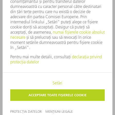
CONFORMITATE
SISTEMUL AVERTIZORILOR DE INTEGRITATE
SECURITATE
COMUNICATE DE PRESĂ
REVISTE
SUSTENABILITATE
MEDIU ȘI CLIMĂ
ASPECTE SOCIALE ȘI DE ÎNTREPRINDERE
GUVERNANȚA CORPORATIVĂ
MENȚIUNI LEGALE
PROTECȚIA DATELOR
DREPTURI DE AUTOR
TERMENI ŞI CONDIŢII GENERALE
SETĂRI PRIVIND SFERA PRIVATĂ
© 2026 TRUMPF