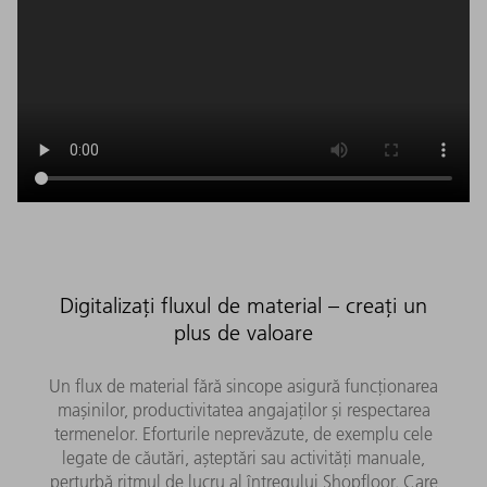
Digitalizați fluxul de material – creați un
plus de valoare
Un flux de material fără sincope asigură funcționarea
mașinilor, productivitatea angajaților și respectarea
termenelor. Eforturile neprevăzute, de exemplu cele
legate de căutări, așteptări sau activități manuale,
perturbă ritmul de lucru al întregului Shopfloor. Care