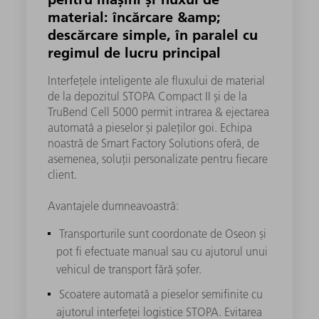
material: încărcare &amp;
descărcare simple, în paralel cu
regimul de lucru principal
Interfețele inteligente ale fluxului de material
de la depozitul STOPA Compact II și de la
TruBend Cell 5000 permit intrarea & ejectarea
automată a pieselor și paleților goi. Echipa
noastră de Smart Factory Solutions oferă, de
asemenea, soluții personalizate pentru fiecare
client.
Avantajele dumneavoastră:
Transporturile sunt coordonate de Oseon și
pot fi efectuate manual sau cu ajutorul unui
vehicul de transport fără șofer.
Scoatere automată a pieselor semifinite cu
ajutorul interfeței logistice STOPA. Evitarea