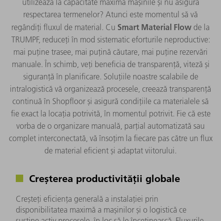
utilizează la capacitate maximă mașinile și nu asigură
respectarea termenelor? Atunci este momentul să vă
Smart Material Flow
regândiți fluxul de material. Cu
de la
TRUMPF, reduceți în mod sistematic eforturile neproductive:
mai puține trasee, mai puțină căutare, mai puține rezervări
manuale. În schimb, veți beneficia de transparență, viteză și
siguranță în planificare. Soluțiile noastre scalabile de
intralogistică vă organizează procesele, creează transparență
continuă în Shopfloor și asigură condițiile ca materialele să
fie exact la locația potrivită, în momentul potrivit. Fie că este
vorba de o organizare manuală, parțial automatizată sau
complet interconectată, vă însoțim la fiecare pas către un flux
de material eficient și adaptat viitorului.​
Creșterea productivității globale
Creșteți eficiența generală a instalației prin
disponibilitatea maximă a mașinilor și o logistică ce
susține activ procesele, în loc să le încetinească. Fluxurile