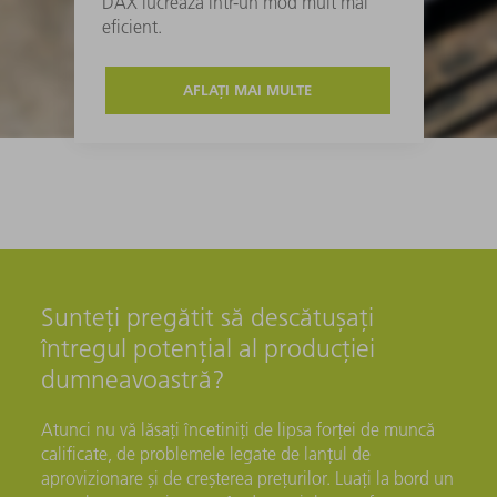
DAX lucrează într-un mod mult mai
eficient.
AFLAȚI MAI MULTE
Sunteți pregătit să descătușați
întregul potențial al producției
dumneavoastră?
Atunci nu vă lăsați încetiniți de lipsa forței de muncă
calificate, de problemele legate de lanțul de
aprovizionare și de creșterea prețurilor. Luați la bord un