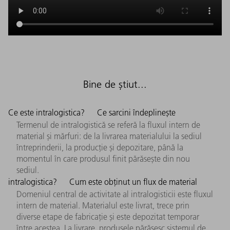
Bine de știut...
Ce este intralogistica?
Ce sarcini îndeplinește
Termenul de intralogistică se referă la fluxul intern de
material și mărfuri: de la livrarea materialului la sediul
întreprinderii, la producție și depozitare, până la
momentul în care produsul finit părăsește din nou
sediul.
intralogistica?
Cum este obținut un flux de material
Domeniul central de activitate al intralogisticii este fluxul
intern de material. Materialul este livrat, trece prin
diverse etape de fabricație și este depozitat temporar
între acestea. La livrare, produsele părăsesc sistemul de