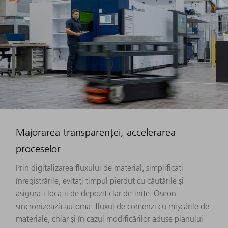
Majorarea transparenței, accelerarea
proceselor
Prin digitalizarea fluxului de material, simplificați
înregistrările, evitați timpul pierdut cu căutările și
asigurați locații de depozit clar definite. Oseon
sincronizează automat fluxul de comenzi cu mișcările de
materiale, chiar și în cazul modificărilor aduse planului