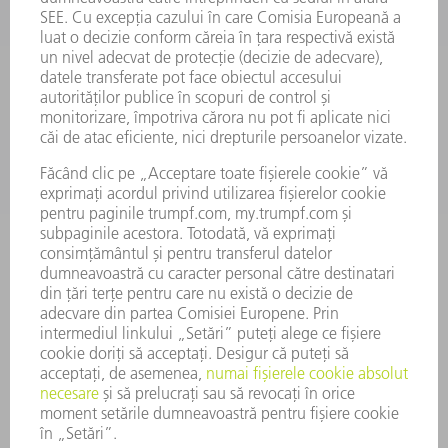
SMART FACTORY
SOFTWARE
SERVICII
APLICAȚII
DOMENII DE ACTIVITATE
COMPANIE
CARIERĂ
OFERTE DE LOCURI DE MUNCĂ
PROFILUL COMPANIEI
COMITET EXECUTIV
RAPORT DE AFACERI
PRINCIPII DE BAZĂ ALE COMPANIEI
CONFORMITATE
SISTEMUL AVERTIZORILOR DE INTEGRITATE
SECURITATE
COMUNICATE DE PRESĂ
REVISTE
SUSTENABILITATE
MEDIU ȘI CLIMĂ
ASPECTE SOCIALE ȘI DE ÎNTREPRINDERE
GUVERNANȚA CORPORATIVĂ