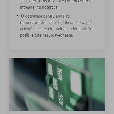
fără șofer, astfel încât să vă puteți controla
întreaga intralogistică.
O degrevare pentru angajații
dumneavoastră, care se pot concentra pe
activitățile care aduc valoare adăugată. Sunt
posibile ture nesupravegheate.